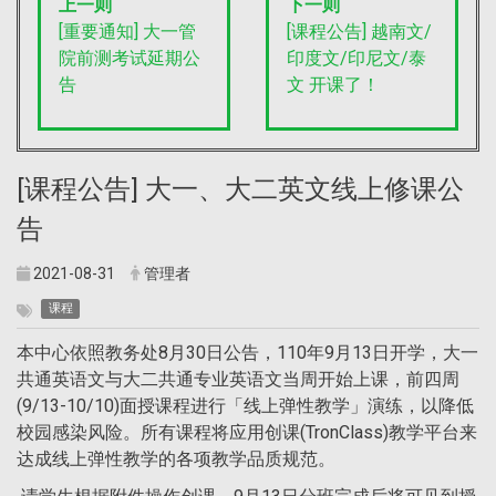
上一则
下一则
[重要通知] 大一管
[课程公告] 越南文/
院前测考试延期公
印度文/印尼文/泰
告
文 开课了！
[课程公告] 大一、大二英文线上修课公
告
2021-08-31
管理者
课程
本中心依照教务处8月30日公告，110年9月13日开学，大一
共通英语文与大二共通专业英语文当周开始上课，前四周
(9/13-10/10)面授课程进行「线上弹性教学」演练，以降低
校园感染风险。所有课程将应用创课(TronClass)教学平台来
达成线上弹性教学的各项教学品质规范。