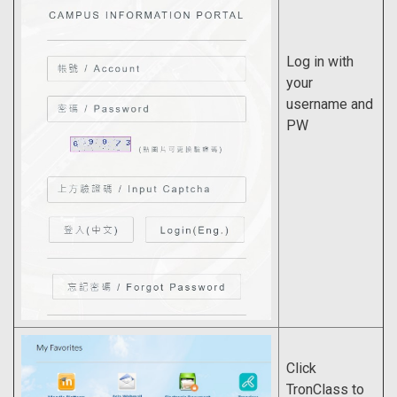
Log in with
your
username and
PW
Click
TronClass to