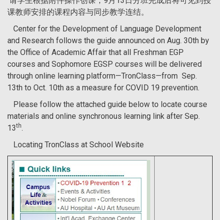
请学生根据附件操作创课，9月13日分班完成后将可见到授
课教师安排的课程内容与同步教学连结。
Center for the Development of Language Development
and Research follows the guide announced on Aug. 30th by
the Office of Academic Affair that all Freshman EGP
courses and Sophomore EGSP courses will be delivered
through online learning platform—TronClass—from Sep.
13th to Oct. 10th as a measure for COVID 19 prevention.
Please follow the attached guide below to locate course
materials and online synchronous learning link after Sep.
th
13
.
Locating TronClass at School Website