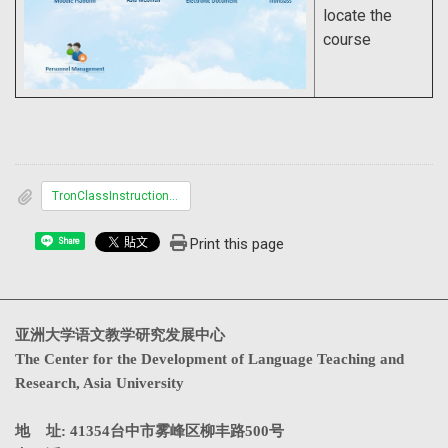
locate the
course
TronClassInstructions_Student_.pdf 7.38MByte
Print this page
Share
亚洲大学语文教学研究发展中心
The Center for the Development of Language Teaching and
Research, Asia University
地 址: 41354台中市雾峰区柳丰路500号