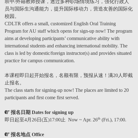
班中/外籍教师授课，透过多种职场情境练习，强化行政人
员与国际生沟通能力，提升国际移动力，营造友善的国际化
校园。
CDLTR offers a small, customized English Oral Training
Program for AU staff which opens for sign-up now! The program
aims at developing participants’ communicative ability with
international students and enhancing international mobility. The
class is led by domestic/foreign instructor(s) and provides situated
practice for campus communication.
本课程即日起开始报名，名额有限，预报从速！满20人即截
止报名。
The class starts for signing-up now! The places are limited to 20
participants and first come first served.
报名日期 Dates for signing up
th
即日起至4月26日(五)17:00止 Now ~ Apr. 26
(Fri.), 17:00.
报名地点 Office