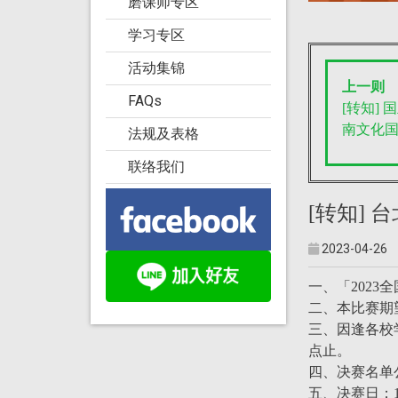
磨课师专区
学习专区
活动集锦
上一则
FAQs
[转知]
南文化
法规及表格
联络我们
[转知]
2023-04-26
一、「202
二、本比赛期
三、因逢各校
点止。
四、决赛名单公
五、决赛日：