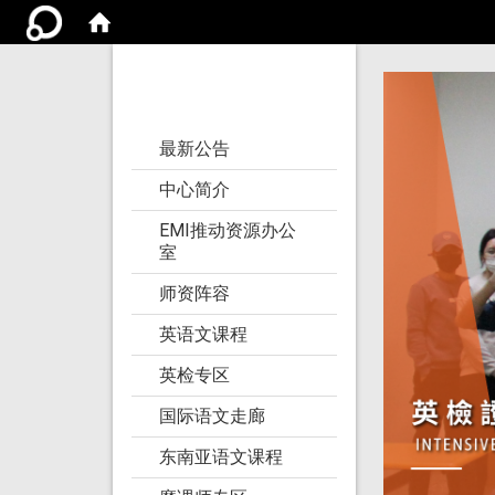
亚洲大学语文教学
研究发展中心
:::
最新公告
中心简介
EMI推动资源办公
室
师资阵容
英语文课程
英检专区
国际语文走廊
东南亚语文课程