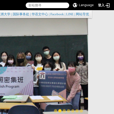
Language
登入
:::
亚洲大学
|
国际事务处
|
华语文中心
|
Facebook
|
LINE
|
网站导览