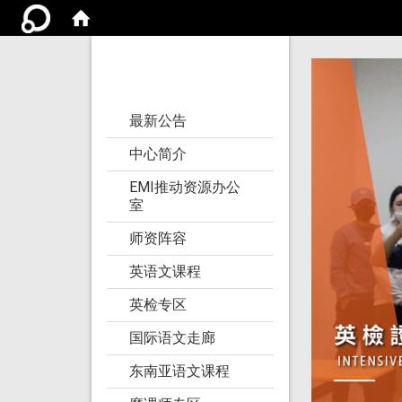
亚洲大学语文教学
研究发展中心
:::
最新公告
中心简介
EMI推动资源办公
室
师资阵容
英语文课程
英检专区
国际语文走廊
东南亚语文课程