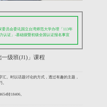
客家委员会委讬国立台湾师范大学办理「113年
力认证」-基础级暨初级全国认证报名事宜
一级班(J1)」课程
字汇。时以话题讨论的方式，透过有趣的主题，
巧。
4转18406。