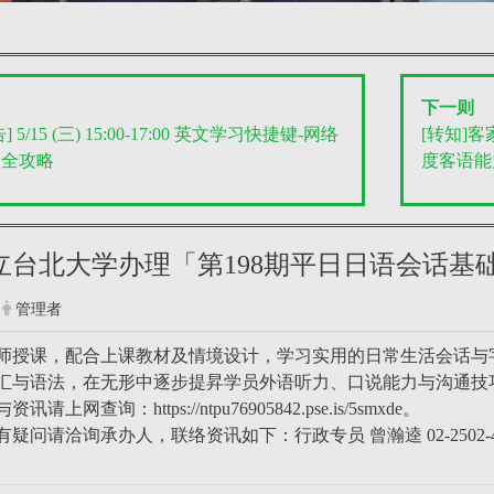
下一则
 5/15 (三) 15:00-17:00 英文学习快捷键-网络
[转知]
文全攻略
度客语能
国立台北大学办理「第198期平日日语会话基础
管理者
师授课，配合上课教材及情境设计，学习实用的日常生活会话与
汇与语法，在无形中逐步提昇学员外语听力、口说能力与沟通技
上网查询：https://ntpu76905842.pse.is/5smxde。
疑问请洽询承办人，联络资讯如下：行政专员 曾瀚逵 02-2502-465