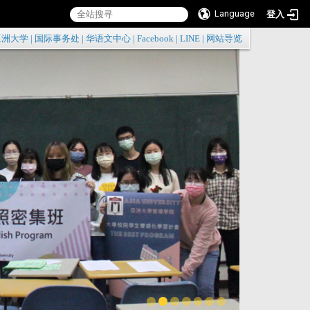
Language
登入
:::
亚洲大学
|
国际事务处
|
华语文中心
|
Facebook
|
LINE
|
网站导览