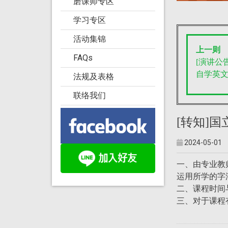
磨课师专区
学习专区
活动集锦
上一则
FAQs
[演讲公告]
自学英
法规及表格
联络我们
[转知]
2024-05-01
一、由专业教
运用所学的字
二、课程时间与资讯请
三、对于课程有