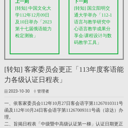
上一则
下一则
[转知] 中国文化大
[转知] 国立阳明交
学112年12月09日
通大学举办「112-1
及10日举办「2023
语言与教学研究中
第十七届俄语能力
心语言教学成果分
检定测验」
享会:课程设计与数
码教学工具」
[转知] 客家委员会更正「113年度客语能
力各级认证日程表」
2023-10-30
管理者
一、依客家委员会112年10月27日客会语字第11267010311号
函及112年10月24日客会语字第11267009311号函（谅达）办
理。
二、旨揭日程表「中级暨中高级认证第一梯」认证日期更正