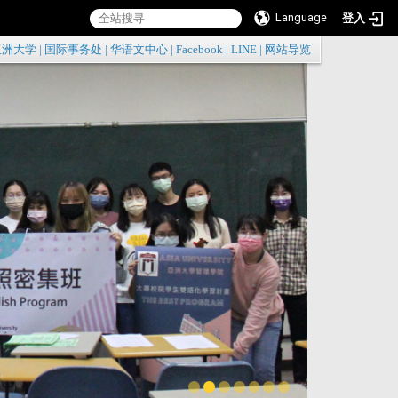
Language
登入
:::
亚洲大学
|
国际事务处
|
华语文中心
|
Facebook
|
LINE
|
网站导览