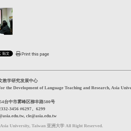
Print this page
文教学研究发展中心
for the Development of Language Teaching and Research, Asia Unive
1354台中市雾峰区柳丰路500号
332-3456 #6297、6299
@asia.edu.tw
,
cle@asia.edu.tw
Asia University, Taiwan 亚洲大学 All Right Reserved.