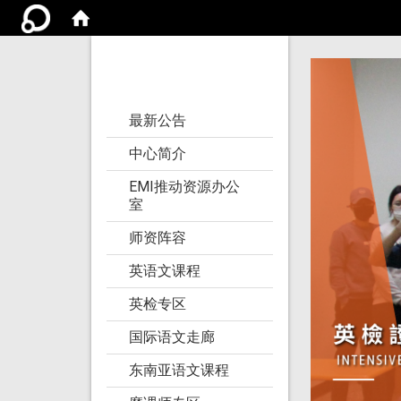
亚洲大学语文教学
研究发展中心
:::
最新公告
中心简介
EMI推动资源办公
室
师资阵容
英语文课程
英检专区
国际语文走廊
东南亚语文课程