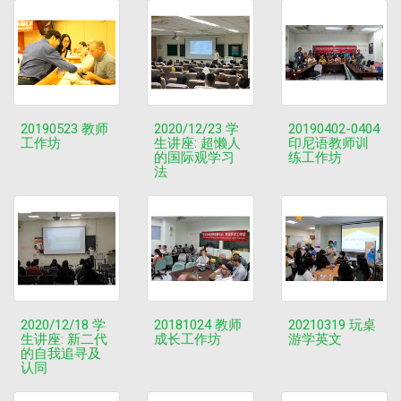
20190523 教师
2020/12/23 学
20190402-0404
工作坊
生讲座: 超懒人
印尼语教师训
的国际观学习
练工作坊
法
2020/12/18 学
20181024 教师
20210319 玩桌
生讲座: 新二代
成长工作坊
游学英文
的自我追寻及
认同