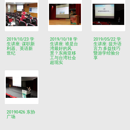
2019/10/23 学
2019/10/18 学
2019/05/22 学
生讲座: 谋职新
生讲座: 谁是台
生讲座: 提升语
利器、英语新
湾最好的风
言力:多益技巧
世纪
景？东南亚移
暨游学经验分
工与台湾社会
享
超现实
20190426 东协
广场