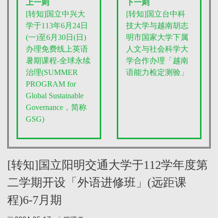
上一则
下一则
[转知]国立中兴大
[转知]国立台中科
学于113年6月24日
技大学与越南胡志
(一)至6月30日(日)
明市国家大学下属
办理免费线上英语
人文与社会科学大
暑期课程-全球永续
学合作办理「越南
治理(SUMMER
语能力检定测验」
PROGRAM for
Global Sustainable
Governance，简称
GSG)
[转知]国立阳明交通大学于112学年度第
二学期开设「外语进修班」(远距课
程)6-7月期