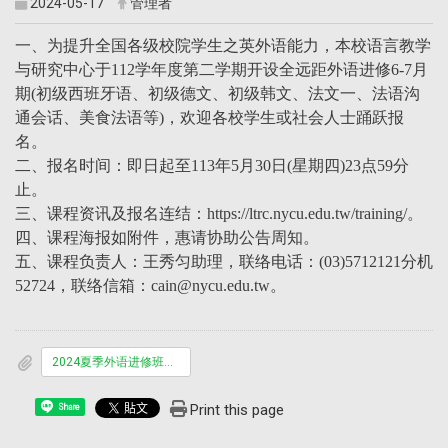
2024-05-17
管理者
一、为提升全国各级校院学生之英外语能力，本校语言教学
与研究中心于112学年度第二学期开设全远距外语进修6-7月
期(初级西班牙语、初级德文、初级韩文、法文一、法语沟
通会话、美食法语等)，欢迎各校学生或社会人士踊跃报
名。
二、报名时间：即日起至113年5月30日(星期四)23点59分
止。
三、课程资讯及报名连结：https://ltrc.nycu.edu.tw/training/。
四、课程海报如附件，惠请协助公告周知。
五、课程负责人：王秀匀助理，联络电话：(03)5712121分机
52724，联络信箱：cain@nycu.edu.tw。
2024夏季外语进修班海报.pdf
Print this page
Share