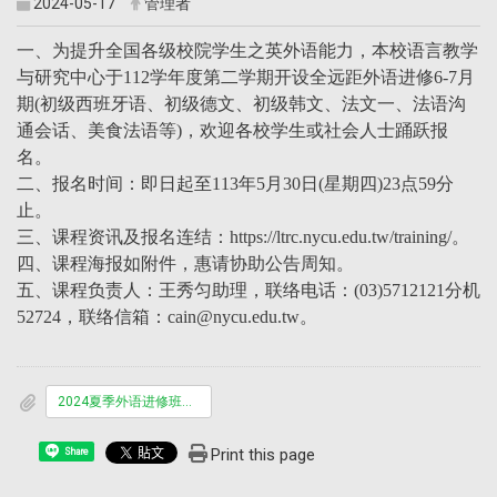
2024-05-17
管理者
一、为提升全国各级校院学生之英外语能力，本校语言教学
与研究中心于112学年度第二学期开设全远距外语进修6-7月
期(初级西班牙语、初级德文、初级韩文、法文一、法语沟
通会话、美食法语等)，欢迎各校学生或社会人士踊跃报
名。
二、报名时间：即日起至113年5月30日(星期四)23点59分
止。
三、课程资讯及报名连结：https://ltrc.nycu.edu.tw/training/。
四、课程海报如附件，惠请协助公告周知。
五、课程负责人：王秀匀助理，联络电话：(03)5712121分机
52724，联络信箱：cain@nycu.edu.tw。
2024夏季外语进修班海报.pdf
Print this page
Share