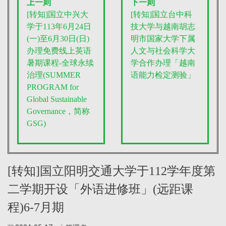
上一则
下一则
[转知]国立中兴大
[转知]国立台中科
学于113年6月24日
技大学与越南胡志
(一)至6月30日(日)
明市国家大学下属
办理免费线上英语
人文与社会科学大
暑期课程-全球永续
学合作办理「越南
治理(SUMMER
语能力检定测验」
PROGRAM for
Global Sustainable
Governance，简称
GSG)
[转知]国立阳明交通大学于112学年度第
二学期开设「外语进修班」(远距课
程)6-7月期