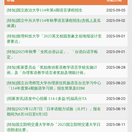
[转知]国立政治大学114年第4期语言课程招生
2025-09-05
[转知]国立中兴大学114年秋季语言课程招生(含线上及实
2025-09-02
体课)
[转知]致理科技大学「2025英文校园形象文创海报设计竞
2025-09-01
赛要点」
[转知]2025年秋季「全民台语认证」、「台语白话字检
2025-09-01
定」
[转知]客家委员会「奖励推动客语教学语言学校实施计
2025-08-28
画」及「办理客语教学语言者奖励及增能计画」
[转知]国立台湾师范大学办理原住民族语言台北学习中心
2025-08-20
「114年度第4期族语学习班」招生简章及EDM
[招募资讯]语发中心招募 114-1多益/托福高分TA
2025-08-20
[转知]2025年12月7日「日本语能力试验（JLPT）」报名
2025-08-19
期间为8月18日至9月3日
[转知国立阳明交通大学举办「2025国立阳明交通大学日
2025-08-11
语朗读比赛」