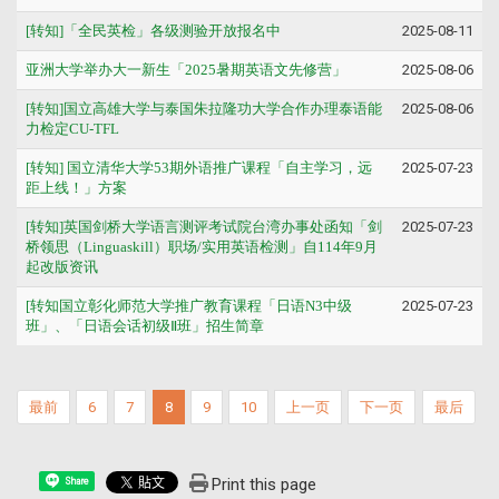
[转知]「全民英检」各级测验开放报名中
2025-08-11
亚洲大学举办大一新生「2025暑期英语文先修营」
2025-08-06
[转知]国立高雄大学与泰国朱拉隆功大学合作办理泰语能
2025-08-06
力检定CU-TFL
[转知] 国立清华大学53期外语推广课程「自主学习，远
2025-07-23
距上线！」方案
[转知]英国剑桥大学语言测评考试院台湾办事处函知「剑
2025-07-23
桥领思（Linguaskill）职场/实用英语检测」自114年9月
起改版资讯
[转知国立彰化师范大学推广教育课程「日语N3中级
2025-07-23
班」、「日语会话初级Ⅱ班」招生简章
最前
6
7
8
9
10
上一页
下一页
最后
Print this page
Share