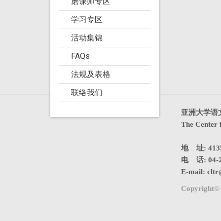
磨课师专区
学习专区
活动集锦
FAQs
法规及表格
联络我们
造访人次 : 4739180
亚洲大学语
The Center 
地 址: 4
电 话: 04-2
E-mail:
cltr
Copyright© 