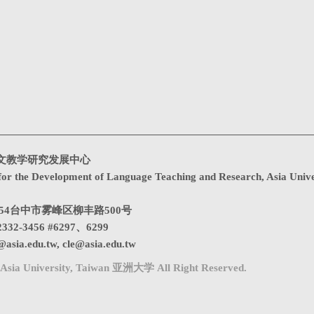
文教学研究发展中心
for the Development of Language Teaching and Research, Asia Unive
1354台中市雾峰区柳丰路500号
332-3456 #6297、6299
@asia.edu.tw
,
cle@asia.edu.tw
Asia University, Taiwan 亚洲大学 All Right Reserved.