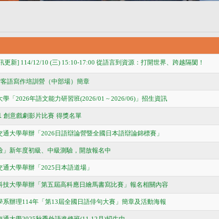
更新] 114/12/10 (三) 15:10-17:00 從語言到資源：打開世界、跨越隔閡
！
臺灣客語寫作培訓營（中部場）簡章
「2026年語文能力研習班(2026/01 ~ 2026/06)」招生資訊
4-1 創意戲劇影片比賽 得獎名單
明交通大學舉辦「2026日語辯論營暨全國日本語辯論錦標賽」
英檢」新年度初級、中級測驗，開放報名中
交通大學舉辦「2025日本語道場」
雄科技大學舉辦「第五屆高科應日繪馬書寫比賽」報名相關內容
文學系辦理114年「第13屆全國日語俳句大賽」簡章及活動海報
通大學2025秋季外語進修班(11-12月)招生中