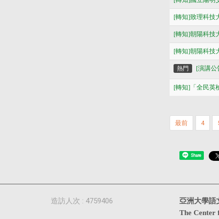
[轉知]致理科
[轉知]朝陽科
[轉知]朝陽科
[演講公告
熱門
[轉知]「全民
最前
4
Share
造訪人次 : 4759406
亞洲大學語
The Center 