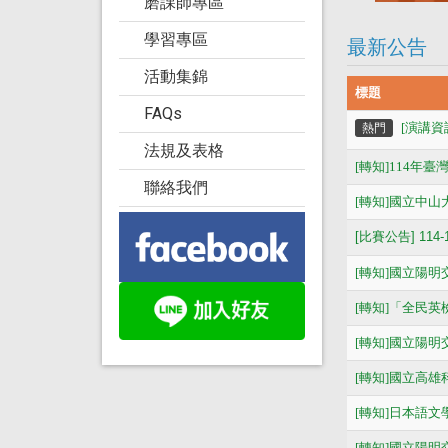
磨課師專區
學習專區
最新公告
活動集錦
標題
FAQs
[演講資訊
熱門
法規及表格
[轉知
]
114年
聯絡我們
[轉知]國立中山大學
[
比賽公告] 11
[轉知]國立陽
[轉知]「全民
[轉知]國立陽明
[轉知]國立高
[轉知]日本語
[轉知]國立陽明交