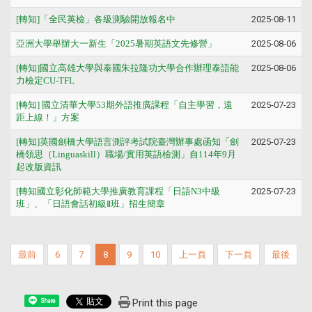
[轉知]「全民英檢」各級測驗開放報名中
2025-08-11
亞洲大學舉辦大一新生「2025暑期英語文先修營」
2025-08-06
[轉知]國立高雄大學與泰國朱拉隆功大學合作辦理泰語能
2025-08-06
力檢定CU-TFL
[轉知] 國立清華大學53期外語推廣課程「自主學習，遠
2025-07-23
距上線！」方案
[轉知]英國劍橋大學語言測評考試院臺灣辦事處函知「劍
2025-07-23
橋領思（Linguaskill）職場/實用英語檢測」自114年9月
起改版資訊
[轉知國立彰化師範大學推廣教育課程「日語N3中級
2025-07-23
班」、「日語會話初級Ⅱ班」招生簡章
最前
6
7
8
9
10
上一頁
下一頁
最後
Print this page
Share