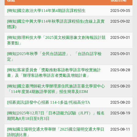
[轉知]國立政治大學114年第4期語言課程招生
2025-09-05
[轉知]國立中興大學114年秋季語言課程招生(含線上及實
2025-09-02
體課)
[轉知]致理科技大學「2025英文校園形象文創海報設計競
2025-09-01
賽要點」
[轉知]2025年秋季「全民台語認證」、「台語白話字檢
2025-09-01
定」
[轉知]客家委員會「獎勵推動客語教學語言學校實施計
2025-08-28
畫」及「辦理客語教學語言者獎勵及增能計畫」
[轉知]國立臺灣師範大學辦理原住民族語言臺北學習中心
2025-08-20
「114年度第4期族語學習班」招生簡章及EDM
[招募資訊]語發中心招募 114-1多益/托福高分TA
2025-08-20
[轉知]2025年12月7日「日本語能力試驗（JLPT）」報名
2025-08-19
期間為8月18日至9月3日
[轉知國立陽明交通大學舉辦「2025國立陽明交通大學日
2025-08-11
語朗讀比賽」