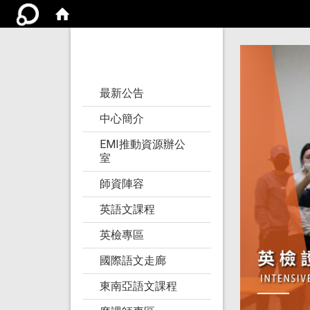
亞洲大學語文教學
研究發展中心
:::
最新公告
中心簡介
EMI推動資源辦公
室
師資陣容
英語文課程
英檢專區
國際語文走廊
東南亞語文課程