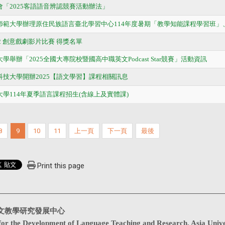
會「2025客語語音辨認競賽活動辦法」
灣師範大學辦理原住民族語言臺北學習中心114年度暑期「教學知能課程學習班」
3-2 創意戲劇影片比賽 得獎名單
學舉辦「2025全國大專院校暨國高中職英文Podcast Star競賽」活動資訊
科技大學開辦2025【語文學習】課程相關訊息
大學114年夏季語言課程招生(含線上及實體課)
8
9
10
11
上一頁
下一頁
最後
Print this page
文教學研究發展中心
for the Development of Language Teaching and Research, Asia Unive