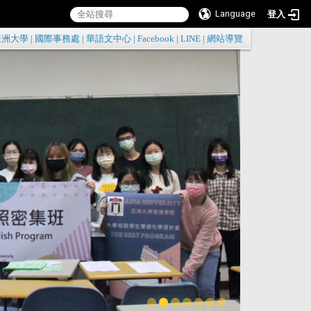
Language
登入
:::
亞洲大學
|
國際事務處
|
華語文中心
|
Facebook
|
LINE
|
網站導覽