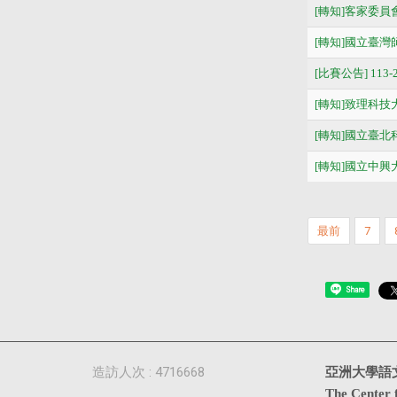
[轉知]客家委員
[轉知]國立臺
[比賽公告] 11
[轉知]致理科技大
[轉知]國立臺北
[轉知]國立中興
最前
7
Share
造訪人次 : 4716668
亞洲大學語
The Center 