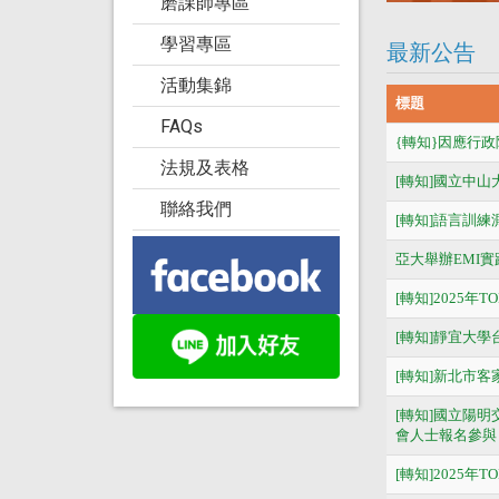
磨課師專區
學習專區
最新公告
活動集錦
標題
FAQs
{轉知}因應行
法規及表格
[轉知]國立中山大
聯絡我們
[轉知]語言訓練
亞大舉辦EMI
[轉知]2025年
[轉知]靜宜大學
[轉知]新北市
[轉知]國立陽
會人士報名參與
[轉知]2025年