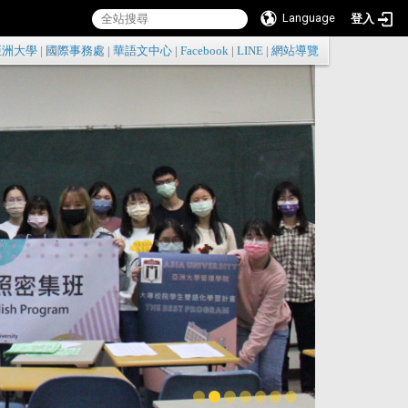
Language
登入
:::
亞洲大學
|
國際事務處
|
華語文中心
|
Facebook
|
LINE
|
網站導覽