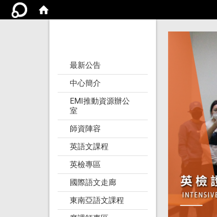
亞洲大學語文教學
研究發展中心
:::
最新公告
中心簡介
EMI推動資源辦公
室
師資陣容
英語文課程
英檢專區
國際語文走廊
東南亞語文課程