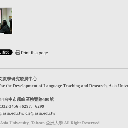
Print this page
文教學研究發展中心
for the Development of Language Teaching and Research, Asia Unive
1354台中市霧峰區柳豐路500號
332-3456 #6297、6299
@asia.edu.tw
,
cle@asia.edu.tw
Asia University, Taiwan 亞洲大學 All Right Reserved.