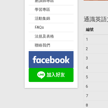
磨課師專區
學習專區
通識英語
活動集錦
FAQs
編號
法規及表格
1
聯絡我們
2
3
4
5
6
7
8