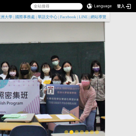
Language
登入
:::
亞洲大學
|
國際事務處
|
華語文中心
|
Facebook
|
LINE
|
網站導覽