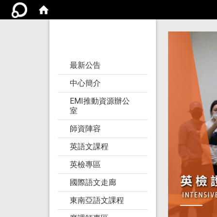
亞洲大學語文教學
研究發展中心
:::
最新公告
中心簡介
EMI推動資源辦公
室
師資陣容
英語文課程
英檢專區
國際語文走廊
東南亞語文課程