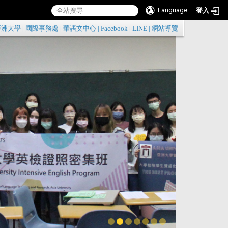
Language
登入
:::
亞洲大學
|
國際事務處
|
華語文中心
|
Facebook
|
LINE
|
網站導覽