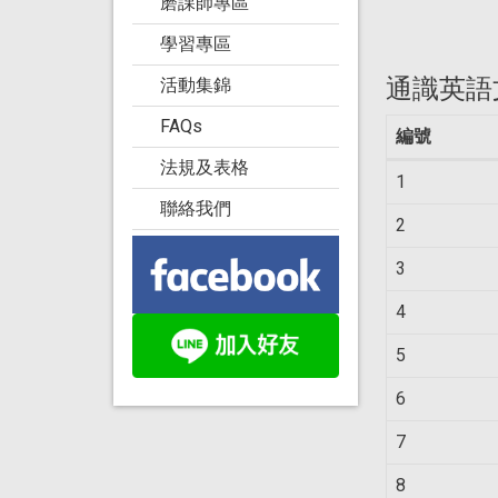
磨課師專區
學習專區
通識英語
活動集錦
FAQs
編號
法規及表格
1
聯絡我們
2
3
4
5
6
7
8