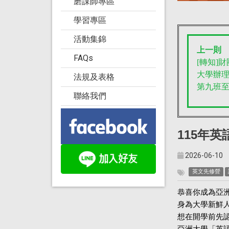
磨課師專區
學習專區
活動集錦
上一則
FAQs
[轉知]
大學辦理
法規及表格
第九班至
聯絡我們
115
年英語文
2026-06-10
英文先修營
恭喜你成為亞洲
身為大學新鮮
想在開學前先