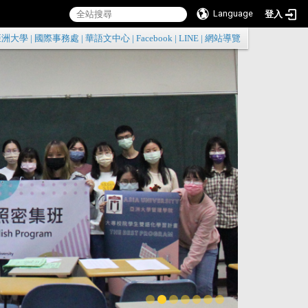
Language
登入
:::
亞洲大學
|
國際事務處
|
華語文中心
|
Facebook
|
LINE
|
網站導覽