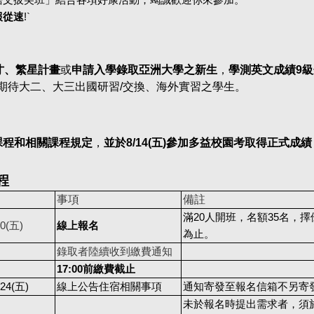
語文拔尖班」結合各項好康活動，竭誠歡迎你來參加。
報從速
!`
才、繁星計畫
或
申請入學錄取亞洲大學之新生
，
學測英文成績9級
期待大二、大三出國研習/交換、海外實習之學生。
課程和相關課程規定
，
並於8/14(五)參加多益校園考取得正式成績
程
事項
備註
滿20人開班，名額35名，
0(五)
線上報名
為止。
錄取者陸續收到繳費通知
17:00
前繳費截止
/24(
五)
線上公告住宿相關事項
通知寄發至報名信箱不另寄
未於報名時提出需求者，須於7