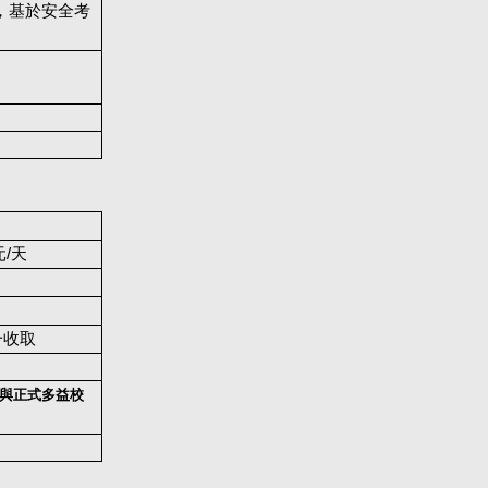
，基於安全考
。
元/天
一收取
參與正式多益校