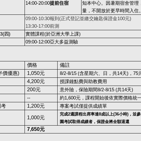
14:00-20:00
提前住宿
知本中心。因暑期宿舍管理
量，不開放於更早時間入住
09:00-10:30
報到(正式登記並繳交鑰匙保證金100元)
13:30-17:00
前測
3(
四)
實體課程(於亞洲大學上課)
09:00-12:00
亞大多益測驗
價格
備註
半價優惠)
1,050
元
8/2-8/15 (
含星期六、日
，共14天
)
，75
4,200
元
授課鐘點費
與
助教費用
200
元
意外險，保險期間8/2-8/15 (共14天)
--
約1,600元，課程開始後依實際價格統
園考
1,200
元
專案考試僅提供成績單
完成2週課程出席率達
8
成以上(36小時)，並
1,000
元
園考試取得成績者，保證金將全額退還
7,650
元