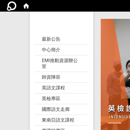
亞洲大學語文教學
研究發展中心
:::
最新公告
中心簡介
EMI推動資源辦公
室
師資陣容
英語文課程
英檢專區
國際語文走廊
東南亞語文課程