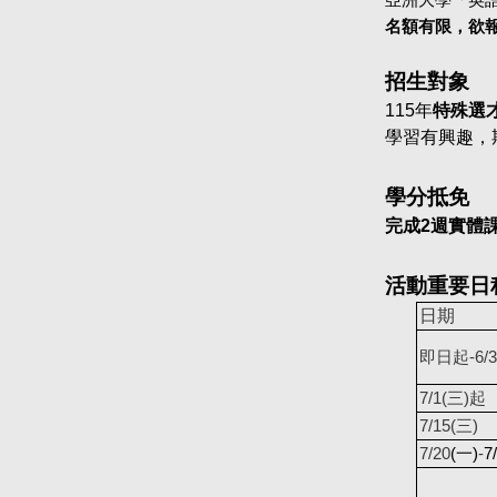
亞洲大學「英
名額有限，欲
招生對象
115
年
特殊選
學習有興趣，
學分抵免
完成2週實體
活動重要日
日期
即日起-6/3
7/1(
三)起
7/15(
三)
7/20
(
一)
-
7