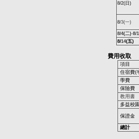
8/2(
日)
8
/3(
一)
8/4(
二)
-
8/1
8/
14
(
五)
費用收取
項目
住宿費(
學費
保險費
教用書
多益校
保證金
總計