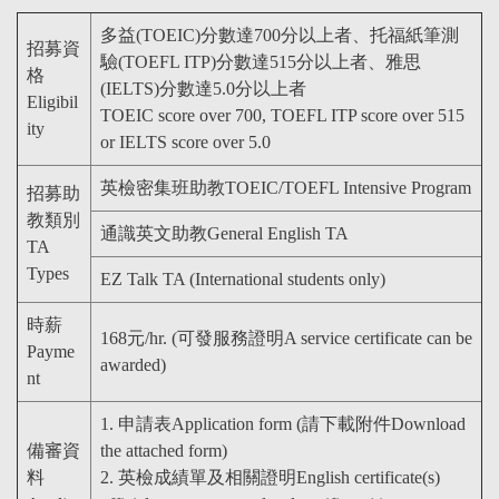
多益(TOEIC)分數達700分以上者、托福紙筆測
招募資
驗(TOEFL ITP)分數達515分以上者、雅思
格
(IELTS)分數達5.0分以上者
Eligibil
TOEIC score over 700, TOEFL ITP score over 515
ity
or IELTS score over 5.0
英檢密集班助教TOEIC/TOEFL Intensive Program
招募助
教類別
通識英文助教General English TA
TA
Types
EZ Talk TA (International students only)
時薪
168元/hr. (可發服務證明A service certificate can be
Payme
awarded)
nt
1. 申請表Application form (請下載附件Download
備審資
the attached form)
料
2. 英檢成績單及相關證明English certificate(s)