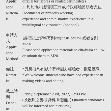
Applic
official test scores or related certificate(s)
ation
3. 具其他外語環境工作或行政經驗證明者尤佳
Materia
Documents of previous working
ls
experience and administrative experience in a
multilingual environment. (optional)
申請方
請把以上資料寄到cltr@asia.edu.tw 或者交到
式
M201
Applic
Please send application materials to cltr@asia.edu.tw
ation
or submit them to M201.
Method
備註
*另應徵具有影片剪輯能力經驗者，歡迎應徵。
Remar
*We welcome students who have had experience in
ks
making videos and editing.
截止時
Friday, September 23rd, 2022, 12:00 PM
間
(以收到之應徵資料擇優面試 Qualified candidates
Deadli
will be informed for interview.)
ne