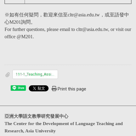
※如有任何疑問，歡迎來信至cltr@asia.edu.tw，或至語發中
心M201詢問。
For further questions, please email to cltr@asia.edu.tw, or visit our
office @M201.
111-1_Teaching_Assistant_Application_Form.docx
Print this page
Share
亞洲大學語文教學研究發展中心
The Center for the Development of Language Teaching and
Research, Asia University