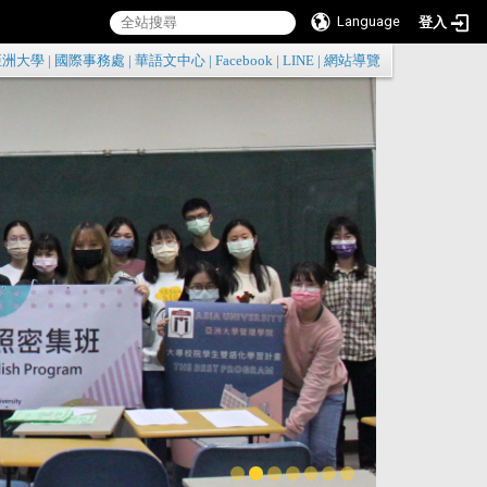
Language
登入
:::
亞洲大學
|
國際事務處
|
華語文中心
|
Facebook
|
LINE
|
網站導覽