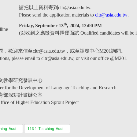
請把以上資料寄到cltr@asia.edu.tw.
Please send the application materials to
cltr@asia.edu.tw
.
th
Friday, September 13
, 2024, 12:00 PM
ine
(
以收到之應徵資料擇優面試 Qualified candidates will be infor
歡迎來信至cltr@asia.edu.tw，或至語發中心M201詢問。
tions, please email to cltr@asia.edu.tw, or visit our office @M201.
文教學研究發展中心
ter for the Development of Language Teaching and Research
育部深耕計畫辦公室
ffice of Higher Education Sprout Project
113-1_Teaching_Assistant_Application_Form.docx
113-1_Teaching_Assistant_Application_Form.pdf