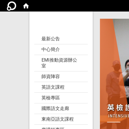
亞洲大學語文教學
研究發展中心
:::
最新公告
中心簡介
EMI推動資源辦公
室
師資陣容
英語文課程
英檢專區
國際語文走廊
東南亞語文課程