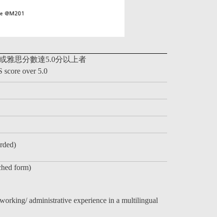
或雅思分數達5.0分以上者
 score over 5.0
rded)
ached
form)
orking/ administrative experience in a multilingual