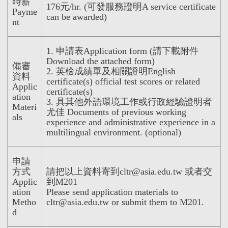
時薪
176元/hr. (可發服務證明A service certificate
Payme
can be awarded)
nt
1. 申請表Application form (請下載附件
Download the attached form)
備審
2. 英檢成績單及相關證明English
資料
certificate(s) official test scores or related
Applic
certificate(s)
ation
3. 具其他外語環境工作或行政經驗證明者
Materi
尤佳 Documents of previous working
als
experience and administrative experience in a
multilingual environment. (optional)
申請
方式
請把以上資料寄到cltr@asia.edu.tw 或者交
Applic
到M201
ation
Please send application materials to
Metho
cltr@asia.edu.tw or submit them to M201.
d