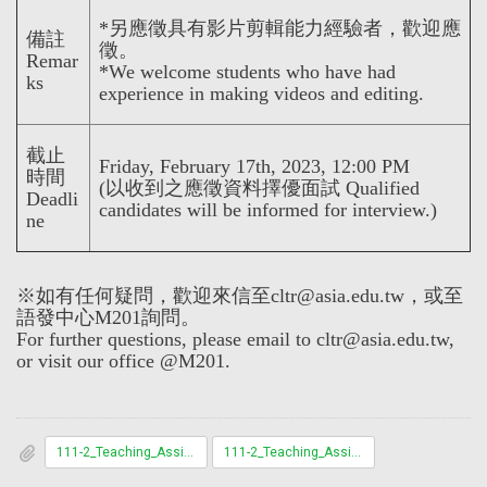
*另應徵具有影片剪輯能力經驗者，歡迎應
備註
徵。
Remar
*We welcome students who have had
ks
experience in making videos and editing.
截止
Friday, February 17th, 2023, 12:00 PM
時間
(以收到之應徵資料擇優面試 Qualified
Deadli
candidates will be informed for interview.)
ne
※如有任何疑問，歡迎來信至cltr@asia.edu.tw，或至
語發中心M201詢問。
For further questions, please email to cltr@asia.edu.tw,
or visit our office @M201.
111-2_Teaching_Assistant_Application_Form.docx
111-2_Teaching_Assistant_Application_Form.pdf