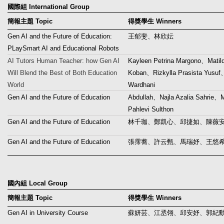
國際組 International Group
簡報主題 Topic
得獎學生 Winners
Gen AI and the Future of Education:
王郁斐、林欣妘
PLaySmart AI and Educational Robots
AI Tutors Human Teacher: how Gen AI
Kayleen Petrina Margono、Matil
Will Blend the Best of Both Education
Koban、Rizkylla Prasista Yusuf
World
Wardhani
Gen AI and the Future of Education
Abdullah、Najla Azalia Sahrie
Pahlevi Sulthon
Gen AI and the Future of Education
林千珈、鄭凱心、邱捷如、陳薇
Gen AI and the Future of Education
張霈蕎、許云甄、馬瑞妤、王悠
國內組 Local Group
簡報主題 Topic
得獎學生 Winners
Gen AI in University Course
蘇妍芸、江丞翎、邱安妤、郭紀