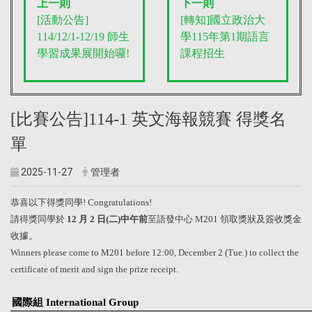
上一則
下一則
[活動公告]
[轉知]國立政治大
114/12/1-12/19 師生
學115年第1期語言
學習成果展開始囉!
課程招生
[比賽公告]114-1 英文海報競賽 得獎名
單
2025-11-27
管理者
恭喜以下得獎同學
! Congratulations!
請得獎同學於
12
月
2
日
(
二
)中午
前
至語發中心
M201
領取獎狀及簽收獎金
收據。
Winners please come to M201 before 12:00, December 2 (Tue.) to collect the
certificate of merit and sign the prize receipt.
國際組
International Group