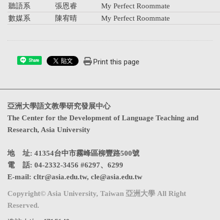
聽語系
張恩睿
My Perfect Roommate
數媒系
陳宥晴
My Perfect Roommate
Print this page
Share
亞洲大學語文教學研究發展中心
The Center for the Development of Language Teaching and
Research, Asia University
地 址: 41354台中市霧峰區柳豐路500號
電 話: 04-2332-3456 #6297、6299
E-mail:
cltr@asia.edu.tw
,
cle@asia.edu.tw
Copyright© Asia University, Taiwan 亞洲大學 All Right
Reserved.