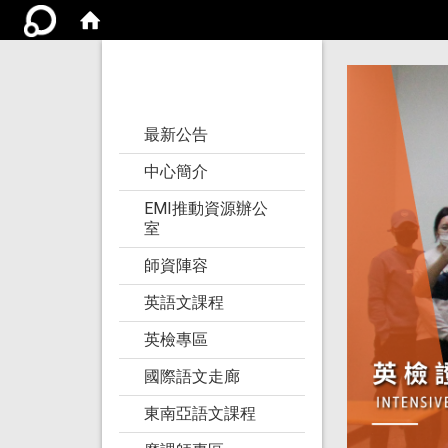
亞洲大學語文教學
研究發展中心
:::
最新公告
中心簡介
EMI推動資源辦公
室
師資陣容
英語文課程
英檢專區
國際語文走廊
東南亞語文課程