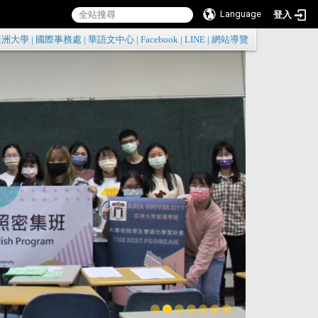
Language
登入
:::
亞洲大學
|
國際事務處
|
華語文中心
|
Facebook
|
LINE
|
網站導覽