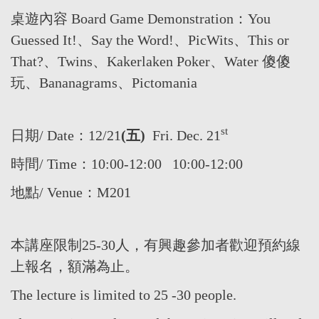
桌遊內容
Board Game Demonstration：You
Guessed It!、Say the Word!、PicWits、This or
That?、Twins、Kakerlaken Poker、Water 傻傻
玩、Bananagrams、Pictomania
st
日期/ Date：12/21
(五
)
Fri. Dec. 21
時間/ Time：10:00-12:00 10:00-12:00
地點/ Venue：M201
本講座限制25-30人，有興趣參加者歡迎預約線
上報名，額滿為止。
The lecture is limited to 25 -30 people.