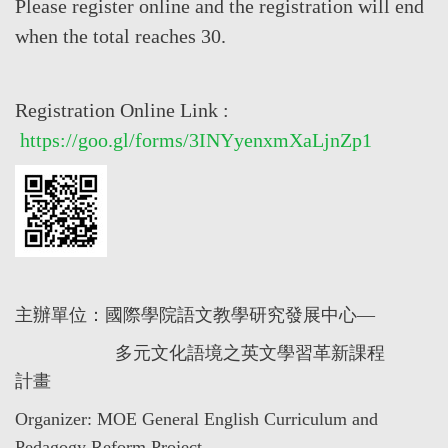
Please register online and the registration will end
when the total reaches 30.
Registration Online Link :
https://goo.gl/forms/3INYyenxmXaLjnZp1
主辦單位：國際學院語文教學研究發展中心—
多元文化語境之英文學習革新課程
計畫
Organizer:
MOE General English Curriculum and
Pedagogy Reform Project