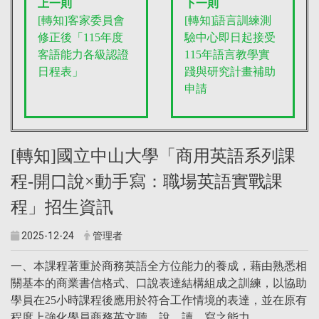
上一則
下一則
[轉知]客家委員會
[轉知]語言訓練測
修正後「115年度
驗中心即日起接受
客語能力各級認證
115年語言教學實
日程表」
踐與研究計畫補助
申請
[轉知]國立中山大學「商用英語系列課
程-開口說×動手寫：職場英語實戰課
程」招生資訊
2025-12-24
管理者
一、本課程著重於商務英語全方位能力的養成，藉由熟悉相
關基本的商業書信格式、口說表達結構組成之訓練，以協助
學員在25小時課程後應用於符合工作情境的表達，並在原有
程度上強化學員商務英文聽、說、讀、寫之能力。