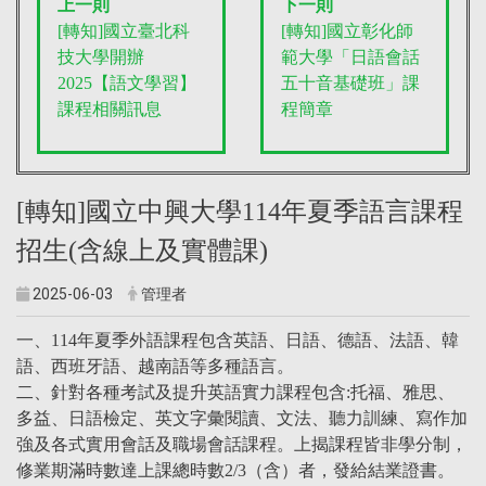
上一則
下一則
[轉知]國立臺北科
[轉知]國立彰化師
技大學開辦
範大學「日語會話
2025【語文學習】
五十音基礎班」課
課程相關訊息
程簡章
[轉知]國立中興大學114年夏季語言課程
招生(含線上及實體課)
2025-06-03
管理者
一、114年夏季外語課程包含英語、日語、德語、法語、韓
語、西班牙語、越南語等多種語言。
二、針對各種考試及提升英語實力課程包含:托福、雅思、
多益、日語檢定、英文字彙閱讀、文法、聽力訓練、寫作加
強及各式實用會話及職場會話課程。上揭課程皆非學分制，
修業期滿時數達上課總時數2/3（含）者，發給結業證書。