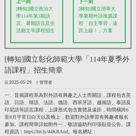
上一則
下一則
[轉知]國立政治大
[轉知]國立清華大
學114年第3期語
學暑期外語推廣課
言、暑期語言及生
程「自主學習，遠
活藝文等課程招生
距上線！」方案
[轉知]國立彰化師範大學「114年夏季外
語課程」招生簡章
2025-05-29
管理者
一、旨揭課程系為對外語有興趣之人士而開設，課程包含英
語、日語、韓語、法語、德語、西班牙語、越南語、泰語及
印尼語等語言課程，上課形式包含實體及遠距，時間橫跨6
至8月平常日白天以及晚上，歡迎對外語學習有興趣者報名
參加。課程簡章詳如附件一，敬請協助列印張貼並公告。課
程資訊：https://bit.ly/44KRAod。報名網址：