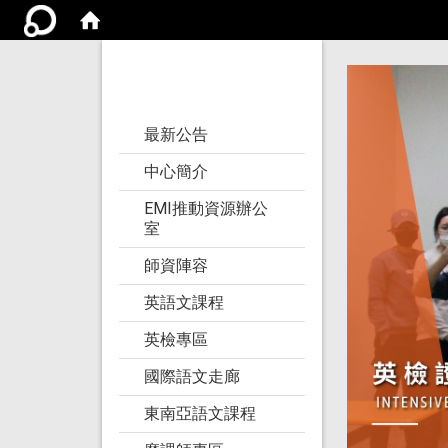
亞洲大學語文教學
研究發展中心
:::
最新公告
中心簡介
EMI推動資源辦公
室
師資陣容
英語文課程
英檢專區
國際語文走廊
東南亞語文課程