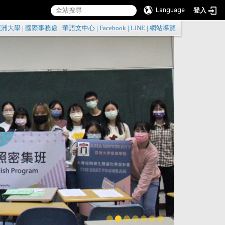
Language
登入
:::
亞洲大學
|
國際事務處
|
華語文中心
|
Facebook
|
LINE
|
網站導覽