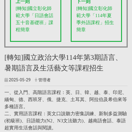
上一則
下一則
[轉知]國立彰化師
[轉知]國立彰化師
範大學「日語會話
範大學「114年夏
五十音基礎班」課
季外語課程」招生
程簡章
簡章
[轉知]國立政治大學114年第3期語言、
暑期語言及生活藝文等課程招生
2025-05-29
管理者
一、從入門、高階語言課程：英、日、韓、越、泰、印尼、
緬甸、德、西班牙、俄、捷克、土耳其、阿拉伯及希伯來等
多種語言。
二、實用語言課程：英文口說聽力密集訓練、新制多益測驗
(初級班)、日語能力(N2、N3文法聽力)、越南語會話、泰語
超實用生活會話與閱讀。