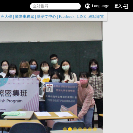
Language
登入
:::
亞洲大學
|
國際事務處
|
華語文中心
|
Facebook
|
LINE
|
網站導覽