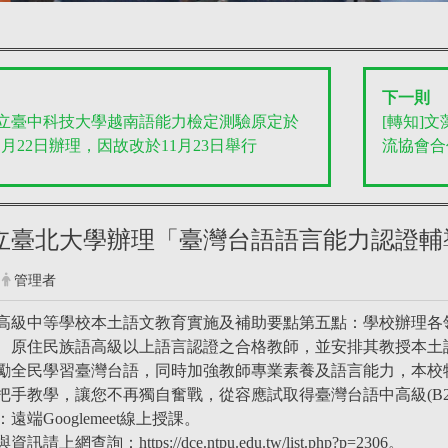
下一則
國立臺中科技大學越南語能力檢定測驗原定於
[轉知]
11月22日辦理，因故改於11月23日舉行
流協會合
國立臺北大學辦理「臺灣台語語言能力認證
管理者
高級中等學校本土語文教育實施及補助要點第五點：學校辦理各
、原住民族語高級以上語言認證之合格教師，並安排其教授本土
勵全民學習臺灣台語，同時加強教師專業素養及語言能力，本校
把手教學，讓您不再獨自奮戰，從容應試取得臺灣台語中高級(B2
端Googlemeet線上授課。
網查詢：https://dce.ntpu.edu.tw/list.php?p=2306。