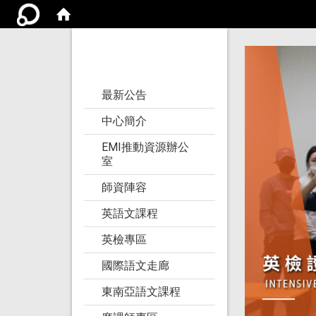
亞洲大學語文教學
研究發展中心
:::
最新公告
中心簡介
EMI推動資源辦公
室
師資陣容
英語文課程
英檢專區
國際語文走廊
東南亞語文課程