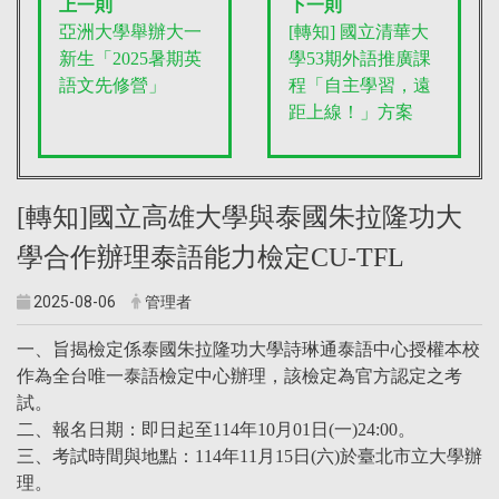
上一則
下一則
亞洲大學舉辦大一
[轉知] 國立清華大
新生「2025暑期英
學53期外語推廣課
語文先修營」
程「自主學習，遠
距上線！」方案
[轉知]國立高雄大學與泰國朱拉隆功大
學合作辦理泰語能力檢定CU-TFL
2025-08-06
管理者
一、旨揭檢定係泰國朱拉隆功大學詩琳通泰語中心授權本校
作為全台唯一泰語檢定中心辦理，該檢定為官方認定之考
試。
二、報名日期：即日起至114年10月01日(一)24:00。
三、考試時間與地點：114年11月15日(六)於臺北市立大學辦
理。