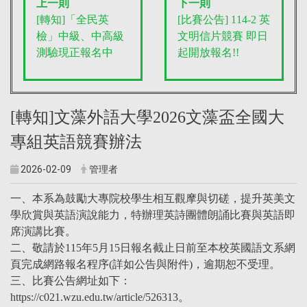
上一則
下一則
[轉知]「全民英
[比賽公告] 114-2 英
檢」中級、中高級
文明信片競賽 即日
測驗現正報名中
起開放報名!!
[轉知]文藻外語大學2026文藻盃全國大
專組英語競賽辦法
2026-02-09
管理者
一、本系為鼓勵大專院校學生相互觀摩與切磋，提升英美文
學欣賞與英語演說能力，特辦理英詩團體朗誦比賽與英語即
席演講比賽。
二、敬請於115年5月15日報名截止日前至本校英國語文系網
頁完成網路報名程序(詳如公告與附件)，逾期恕不受理。
三、比賽公告網址如下：
https://c021.wzu.edu.tw/article/526313。