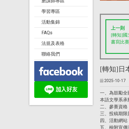
磨課師專區
學習專區
活動集錦
上一則
FAQs
[轉知]
書寫比
法規及表格
聯絡我們
[轉知]
2025-10-17
一、為鼓勵全
本語文學系承
二、參賽資格
三、投稿期限
四、活動網站：https
五、檢附宣傳