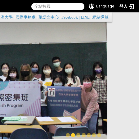
Language
登入
:::
亞洲大學
|
國際事務處
|
華語文中心
|
Facebook
|
LINE
|
網站導覽