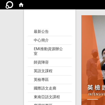
亞洲大學語文教學
研究發展中心
:::
最新公告
中心簡介
EMI推動資源辦公
室
師資陣容
英語文課程
英檢專區
國際語文走廊
東南亞語文課程