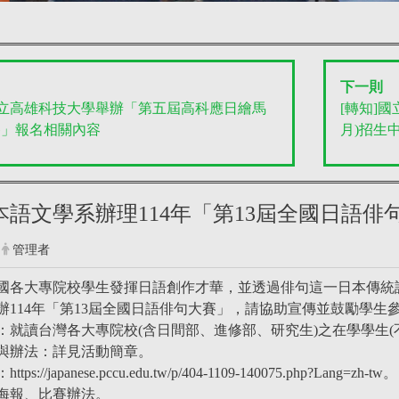
下一則
國立高雄科技大學舉辦「第五屆高科應日繪馬
[轉知]國
賽」報名相關內容
月)招生
日本語文學系辦理114年「第13屆全國日語
管理者
國各大專院校學生發揮日語創作才華，並透過俳句這一日本傳統
辦114年「第13屆全國日語俳句大賽」，請協助宣傳並鼓勵學生
：就讀台灣各大專院校(含日間部、進修部、研究生)之在學學生(
與辦法：詳見活動簡章。
://japanese.pccu.edu.tw/p/404-1109-140075.php?Lang=zh-tw。
海報、比賽辦法。