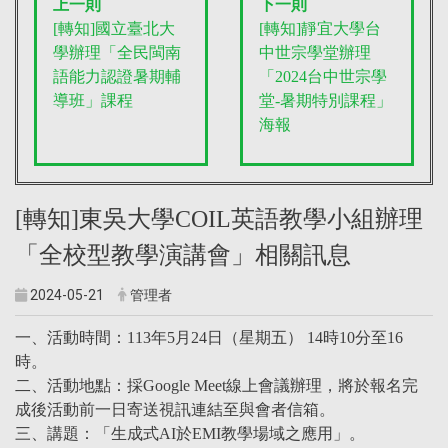
上一則
下一則
[轉知]國立臺北大
[轉知]靜宜大學台
學辦理「全民閩南
中世宗學堂辦理
語能力認證暑期輔
「2024台中世宗學
導班」課程
堂-暑期特別課程」
海報
[轉知]東吳大學COIL英語教學小組辦理
「全校型教學演講會」相關訊息
2024-05-21
管理者
一、活動時間：113年5月24日（星期五） 14時10分至16
時。
二、活動地點：採Google Meet線上會議辦理，將於報名完
成後活動前一日寄送視訊連結至與會者信箱。
三、講題：「生成式AI於EMI教學場域之應用」。