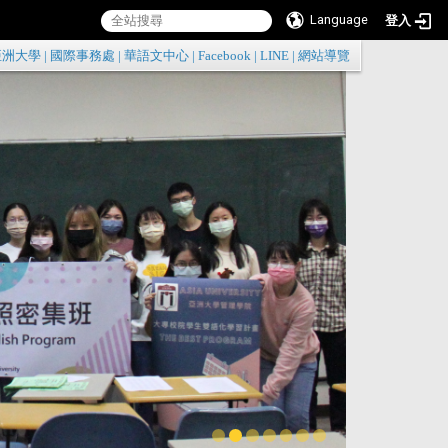
Language
登入
:::
亞洲大學
|
國際事務處
|
華語文中心
|
Facebook
|
LINE
|
網站導覽