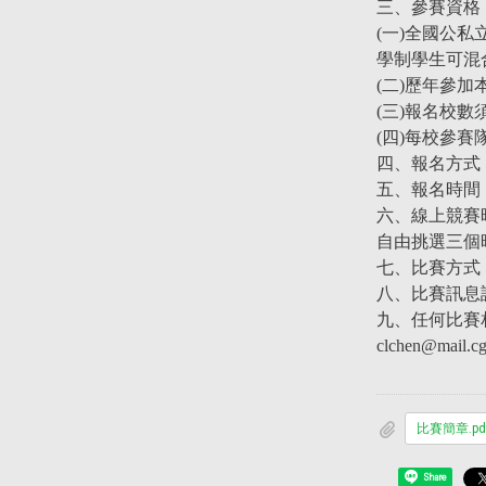
三、參賽資格
(一)全國公
學制學生可混
(二)歷年參
(三)報名校
(四)每校參賽
四、報名方式
五、報名時間：202
六、線上競賽時間
自由挑選三個
七、比賽方式
八、比賽訊息請參閱長
九、任何比賽相關
clchen@mail.c
比賽簡章.pd
Share