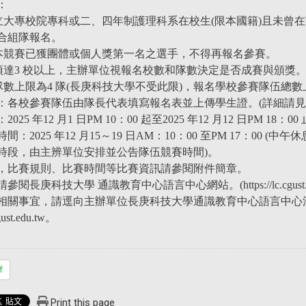
：
私立大專校院專科或二、四年制護理科系在校生(限本國籍)且未曾
合組隊報名。
加本競賽已獲團體或個人獎第一名之選手，不得再報名參賽。
數須達3 校以上，主辦單位視報名校數和隊數決定是否成賽與頒獎
隊數上限為4 隊(長庚科技大學不受此限)，報名學校參賽隊伍總數上
：各校參賽隊伍由隊長代表填寫報名表並上傳學生證。(詳細請見
5 年12 月1 日PM 10：00 起至2025 年12 月12 日PM 18：00 
：2025 年12 月15～19 日AM：10：00 至PM 17：00
時段，由主辨單位安排並公告隊伍競賽時間)。
，比賽規則、比賽時間等比賽資訊請參閱附件簡章。
庚科技大學 通識教育中心語言中心網站。(https://lc.cgust.edu.tw/p/
事宜，請逕向主辦單位長庚科技大學通識教育中心語言中心洽詢。(聯絡電話：0
gust.edu.tw。
f
Print this page