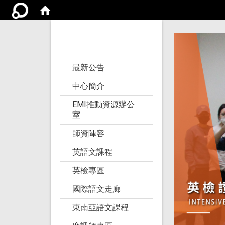
亞洲大學語文教學
研究發展中心
:::
最新公告
中心簡介
EMI推動資源辦公
室
師資陣容
英語文課程
英檢專區
國際語文走廊
東南亞語文課程