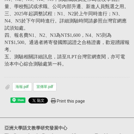
量、學校甄試或求職、公司內部升遷、新進人員甄選之用。
三、2025年起調整試程：N1、N2於上午同時進行；N3、
N4、N5於下午同時進行。詳細測驗時間請參照台灣官網應
試須知處。
四、報名費N1、N2、N3為NT$1,600，N4、N5則為
NT$1,500。通過者將寄發國際認證之合格證書，歡迎踴躍報
考。
五、測驗相關詳細訊息，請至JLPT台灣官網查閱，亦可電
洽本中心綜合測驗處第一科。
海報.pdf
宣傳單.pdf
Print this page
Share
亞洲大學語文教學研究發展中心