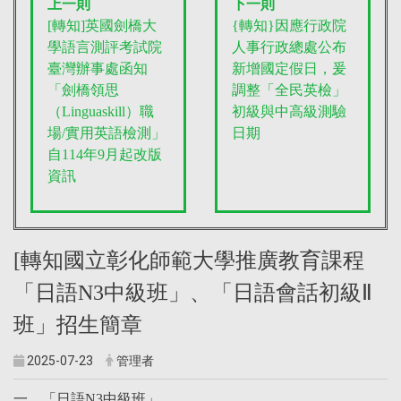
上一則
下一則
[轉知]英國劍橋大
{轉知}因應行政院
學語言測評考試院
人事行政總處公布
臺灣辦事處函知
新增國定假日，爰
「劍橋領思
調整「全民英檢」
（Linguaskill）職
初級與中高級測驗
場/實用英語檢測」
日期
自114年9月起改版
資訊
[轉知國立彰化師範大學推廣教育課程
「日語N3中級班」、「日語會話初級Ⅱ
班」招生簡章
2025-07-23
管理者
一、「日語N3中級班」