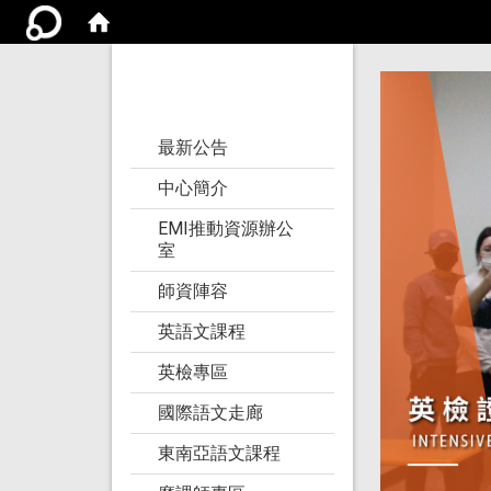
亞洲大學語文教學
研究發展中心
:::
最新公告
中心簡介
EMI推動資源辦公
室
師資陣容
英語文課程
英檢專區
國際語文走廊
東南亞語文課程