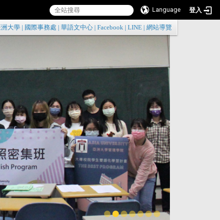
Language
登入
:::
亞洲大學
|
國際事務處
|
華語文中心
|
Facebook
|
LINE
|
網站導覽