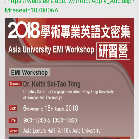
:
https://webs.asia.edu.tw/trfdc/Apply_Add.asp?
Mreseid=1070806A