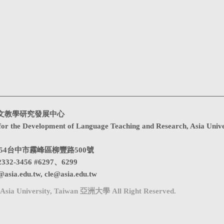
文教學研究發展中心
for the Development of Language Teaching and Research, Asia Unive
1354台中市霧峰區柳豐路500號
332-3456 #6297、6299
@asia.edu.tw
,
cle@asia.edu.tw
Asia University, Taiwan 亞洲大學 All Right Reserved.