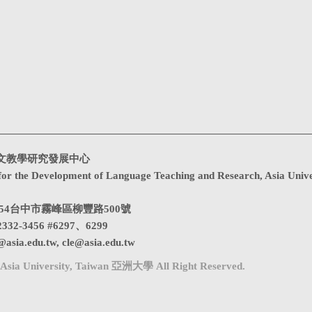
文教學研究發展中心
for the Development of Language Teaching and Research, Asia Unive
1354台中市霧峰區柳豐路500號
332-3456 #6297、6299
@asia.edu.tw
,
cle@asia.edu.tw
Asia University, Taiwan 亞洲大學 All Right Reserved.