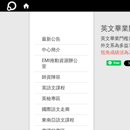
亞洲大學語文教學
研究發展中心
英文畢業
:::
英文畢業門檻
最新公告
外文系為多益
中心簡介
抵免成績須為
EMI推動資源辦公
Share
室
師資陣容
英語文課程
英檢專區
國際語文走廊
東南亞語文課程