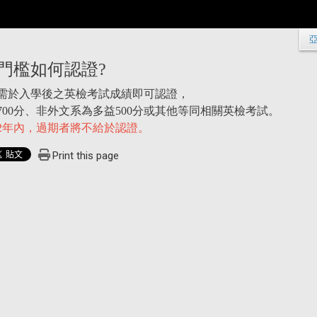
門檻如何認證?
需於入學後之英檢考試成績即可認證，
700分、非外文系為多益500分或其他等同相關英檢考試。
2年內，過期者將不給於認證。
Print this page