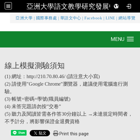
亞洲大學語文教學研究發展中心
:::
亞洲大學
|
國際事務處
|
華語文中心
|
Facebook
|
LINE
|
網站導覽
亞洲大學語文教學研究發展中心
MENU
Toggle navigation
線上模擬測驗須知
(1) 網址：http://210.70.80.46/ (請注意大小寫)
(2) 請使用"Google Chrome"瀏覽器，建議使用電腦進行測
驗。
(3) 帳號=密碼=學號(職員編號)
(4) 未答完題請勿按”交卷”
(5) 聽力及閱讀皆需各作答30分鐘以上 →未達規定時間者，
不予計分，將影響保證金退費資格
Print this page
Share