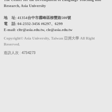
Research, Asia University
地 址: 41354台中市霧峰區柳豐路500號
電 話: 04-2332-3456 #6297、6299
E-mail:
cltr@asia.edu.tw
,
cle@asia.edu.tw
Copyright© Asia University, Taiwan 亞洲大學 All Right
Reserved.
造訪人次 : 4734273