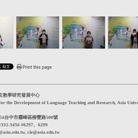
Print this page
文教學研究發展中心
for the Development of Language Teaching and Research, Asia Unive
1354台中市霧峰區柳豐路500號
332-3456 #6297、6299
@asia.edu.tw
,
cle@asia.edu.tw