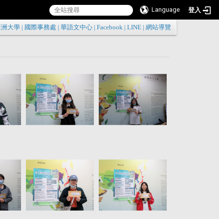
Language
登入
:::
亞洲大學
|
國際事務處
|
華語文中心
|
Facebook
|
LINE
|
網站導覽