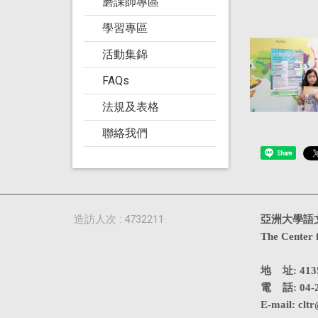
磨課師專區
學習專區
活動集錦
FAQs
法規及表格
聯絡我們
Share
造訪人次 : 4732211
亞洲大學語
The Center 
地 址: 4
電 話: 04-2
E-mail:
cltr