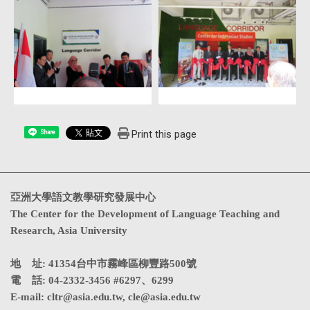
Print this page
Share
亞洲大學語文教學研究發展中心
The Center for the Development of Language Teaching and
Research, Asia University
地 址: 41354台中市霧峰區柳豐路500號
電 話: 04-2332-3456 #6297、6299
E-mail:
cltr@asia.edu.tw
,
cle@asia.edu.tw