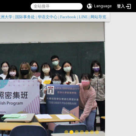
Language
登入
:::
亚洲大学
|
国际事务处
|
华语文中心
|
Facebook
|
LINE
|
网站导览