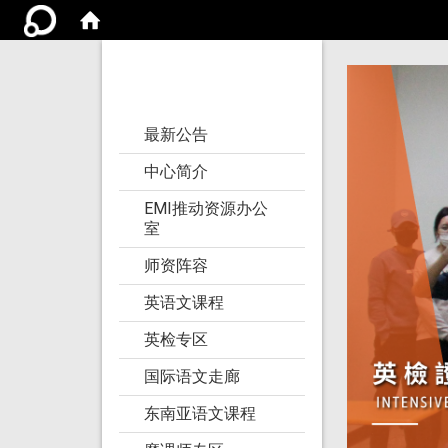
亚洲大学语文教学
研究发展中心
:::
最新公告
中心简介
EMI推动资源办公
室
师资阵容
英语文课程
英检专区
国际语文走廊
东南亚语文课程