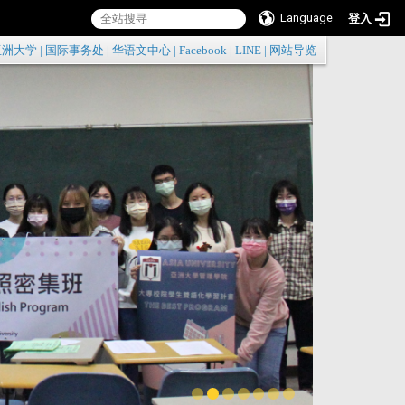
Language
登入
:::
亚洲大学
|
国际事务处
|
华语文中心
|
Facebook
|
LINE
|
网站导览