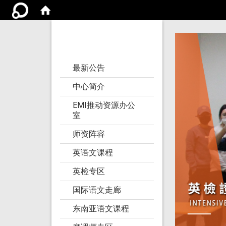
亚洲大学语文教学
研究发展中心
:::
最新公告
中心简介
EMI推动资源办公
室
师资阵容
英语文课程
英检专区
国际语文走廊
东南亚语文课程