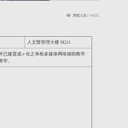
浏览人次:
16632
人文暨管理大楼 M211
并已建置成 e 化之单枪多媒体网络辅助教学
教学。