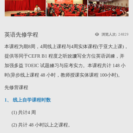
英语先修学程
浏览人次:
24829
本课程为期8周，4周线上课程与4周实体课程(于亚大上课)，
提供等同于CEFR B1 程度之听說讀写全方位英语训練，并
加强多益 TOEIC 试题練习与应考实力。本课程共计 148 小
时(异步线上课程 48 小时，教师授课实体课程 100小时)。
先修营课程
1、 线上自学课程时数
(1) 共计4 周
(2) 共计 48 小时以上之课程。