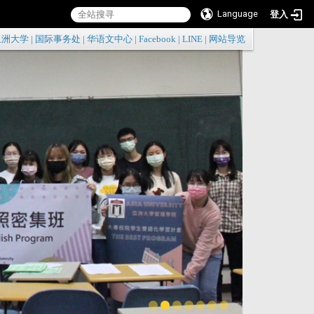
Language
登入
:::
亚洲大学
|
国际事务处
|
华语文中心
|
Facebook
|
LINE
|
网站导览