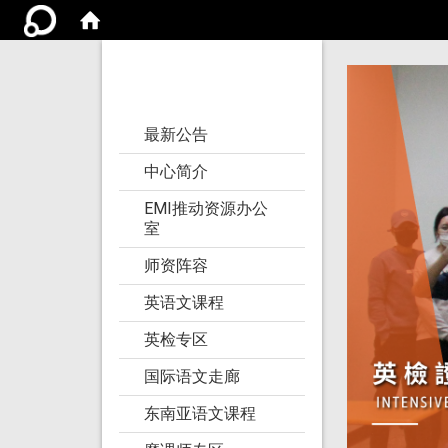
亚洲大学语文教学
研究发展中心
:::
最新公告
中心简介
EMI推动资源办公
室
师资阵容
英语文课程
英检专区
国际语文走廊
东南亚语文课程