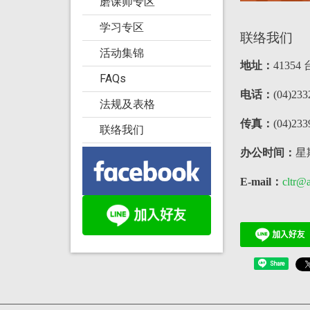
磨课师专区
学习专区
联络我们
活动集锦
地址：
4135
FAQs
电话：
(04)23
法规及表格
传真：
(04)233
联络我们
办公时间：
星期
E-mail：
cltr@a
Share